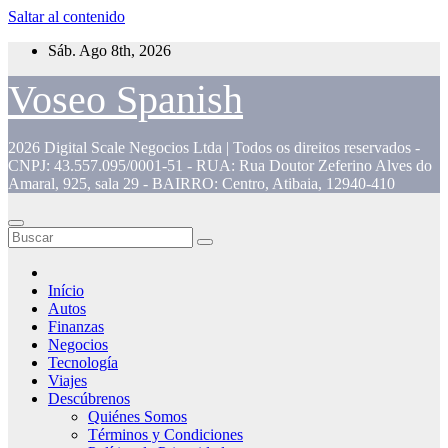
Saltar al contenido
Sáb. Ago 8th, 2026
Voseo Spanish
2026 Digital Scale Negocios Ltda | Todos os direitos reservados -
CNPJ: 43.557.095/0001-51 - RUA: Rua Doutor Zeferino Alves do
Amaral, 925, sala 29 - BAIRRO: Centro, Atibaia, 12940-410
Início
Autos
Finanzas
Negocios
Tecnología
Viajes
Descúbrenos
Quiénes Somos
Términos y Condiciones