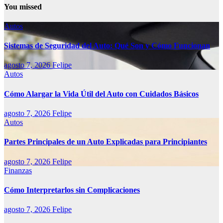
You missed
Autos
Sistemas de Seguridad del Auto: Qué Son y Cómo Funcionan
agosto 7, 2026
Felipe
Autos
Cómo Alargar la Vida Útil del Auto con Cuidados Básicos
agosto 7, 2026
Felipe
Autos
Partes Principales de un Auto Explicadas para Principiantes
agosto 7, 2026
Felipe
Finanzas
Cómo Interpretarlos sin Complicaciones
agosto 7, 2026
Felipe